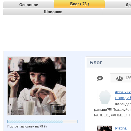
Блог
( 75 )
Основное
Др
Шпионаж
Блог
13
anna-vev
поводу К
Календар
раньше?!!! Пожалуйст
РАНЬШЕ, РАНЬШЕ!!!!
Портрет заполнен на 79 %
Platina