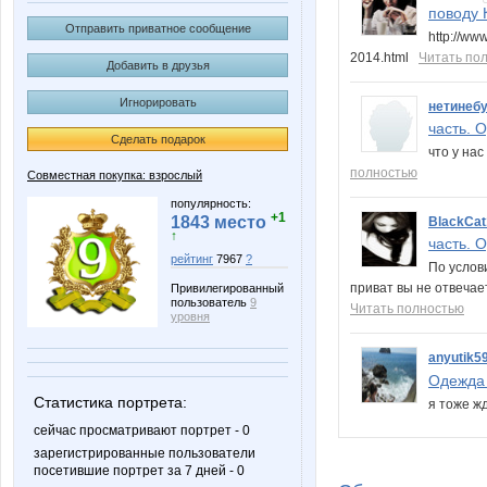
поводу К
Отправить приватное сообщение
http://w
2014.html
Читать по
Добавить в друзья
Игнорировать
нетинеб
часть. О
Сделать подарок
что у на
полностью
Совместная покупка: взрослый
популярность:
+1
1843 место
BlackCat
↑
часть. О
рейтинг
7967
?
По услов
приват вы не отвечае
Привилегированный
пользователь
9
Читать полностью
уровня
anyutik5
Одежда 
Статистика портрета:
я тоже жду
сейчас просматривают портрет - 0
зарегистрированные пользователи
посетившие портрет за 7 дней - 0