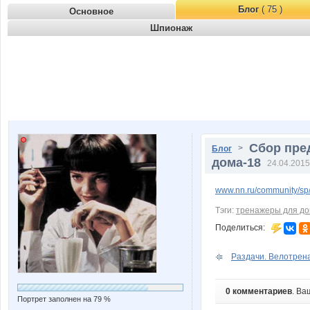
Блог
( 75 )
Основное
Шпионаж
Сбор пре
>
Блог
дома-18
24.04.2015
www.nn.ru/community/sp/
Тэги:
тренажеры для д
Поделиться:
Раздачи. Велотрена
0 комментариев
. Ва
Портрет заполнен на 79 %