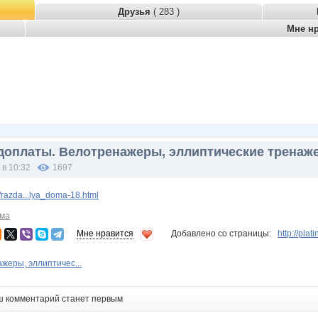
Друзья
( 283 )
Мне н
доплаты. Велотренажеры, эллиптические тренаж
 в 10:32
1697
razda...lya_doma-18.html
ома
Мне нравится
Добавлено со страницы:
http://pla
жеры, эллиптичес...
ш комментарий станет первым