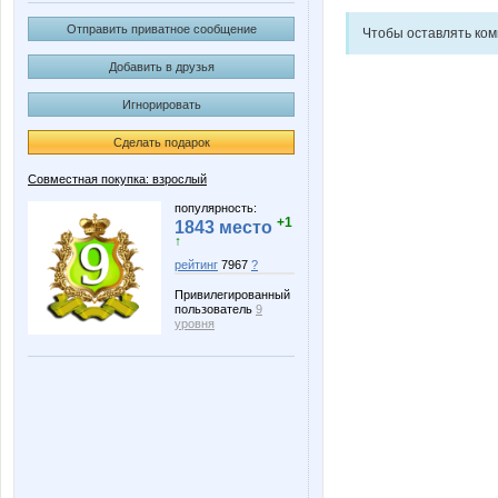
Отправить приватное сообщение
Чтобы оставлять ко
Добавить в друзья
Игнорировать
Сделать подарок
Совместная покупка: взрослый
популярность:
+1
1843 место
↑
рейтинг
7967
?
Привилегированный
пользователь
9
уровня