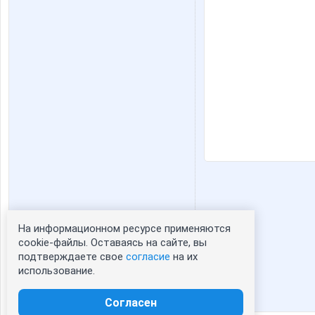
На информационном ресурсе применяются
Статистика портрета:
cookie-файлы. Оставаясь на сайте, вы
подтверждаете свое
согласие
на их
сейчас просматривают портрет - 0
использование.
зарегистрированные пользователи
посетившие портрет за 7 дней - 0
Согласен