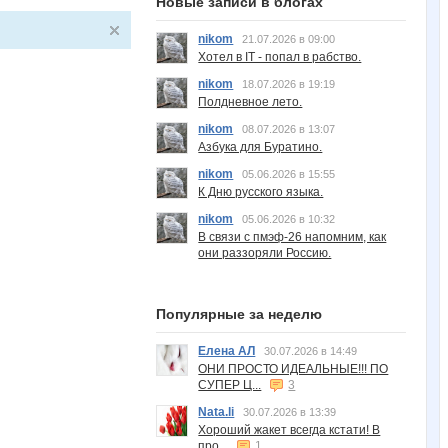
Новые записи в блогах
nikom
21.07.2026 в 09:00
Хотел в IT - попал в рабство.
nikom
18.07.2026 в 19:19
Полдневное лето.
nikom
08.07.2026 в 13:07
Азбука для Буратино.
nikom
05.06.2026 в 15:55
К Дню русского языка.
nikom
05.06.2026 в 10:32
В связи с пмэф-26 напомним, как
они раззоряли Россию.
Популярные за неделю
Елена АЛ
30.07.2026 в 14:49
ОНИ ПРОСТО ИДЕАЛЬНЫЕ!!! ПО
СУПЕР Ц...
3
Nata.li
30.07.2026 в 13:39
Хороший жакет всегда кстати! В
про...
1