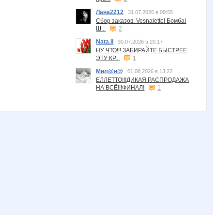
Лана2212
31.07.2026 в 09:55
Сбор заказов. Vesnaletto! Бомба!
Ш...
2
Nata.li
30.07.2026 в 20:17
НУ ЧТО!!! ЗАБИРАЙТЕ БЫСТРЕЕ
ЭТУ КР...
1
Мил@н@
01.08.2026 в 13:22
ЕЛЛЕТТО!!!ДИКАЯ РАСПРОДАЖА
НА ВСЁ!!!ФИНАЛ!
1