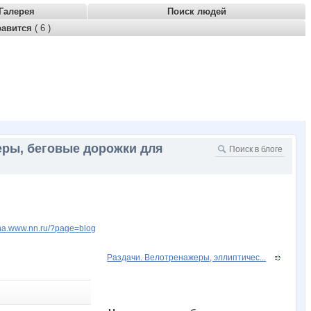
Галерея
Поиск людей
равится
( 6 )
еры, беговые дорожки для
tina.www.nn.ru/?page=blog
Раздачи. Велотренажеры, эллиптичес...