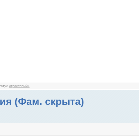
статус
«трастовый»
ия (Фам. скрыта)