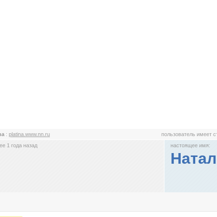
ina
:
platina.www.nn.ru
пользователь имеет 
е 1 года назад
настоящее имя:
Натал