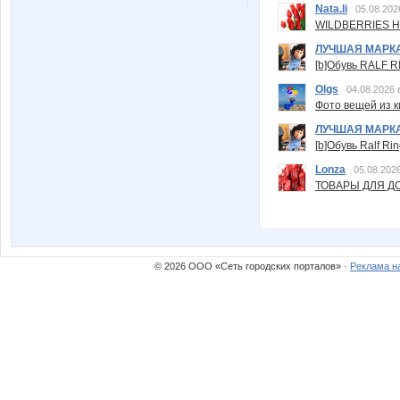
Nata.li
05.08.202
WILDBERRIES Н
ЛУЧШАЯ МАРК
[b]Обувь RALF RI
Olgs
04.08.2026 
Фото вещей из ки
ЛУЧШАЯ МАРК
[b]Обувь Ralf Ri
Lonza
05.08.2026
ТОВАРЫ ДЛЯ ДО
© 2026 ООО «Сеть городских порталов» ·
Реклама н