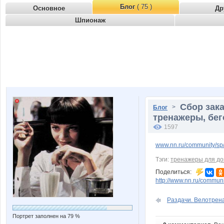
Блог
( 75 )
Основное
Др
Шпионаж
Сбор зак
>
Блог
тренажеры, бег
1597
www.nn.ru/community/s
Тэги:
тренажеры для д
Поделиться:
http://www.nn.ru/commu
Раздачи. Велотрена
Портрет заполнен на 79 %