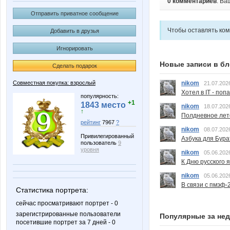
0 комментариев
. Ва
Отправить приватное сообщение
Чтобы оставлять ко
Добавить в друзья
Игнорировать
Новые записи в бл
Сделать подарок
nikom
Совместная покупка: взрослый
21.07.202
Хотел в IT - поп
популярность:
+1
1843 место
nikom
18.07.202
↑
Полдневное лет
рейтинг
7967
?
nikom
08.07.202
Привилегированный
Азбука для Бура
пользователь
9
уровня
nikom
05.06.202
К Дню русского 
nikom
05.06.202
В связи с пмэф-
Статистика портрета:
сейчас просматривают портрет - 0
зарегистрированные пользователи
Популярные за не
посетившие портрет за 7 дней - 0