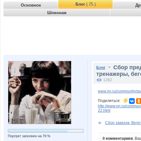
Блог
( 75 )
Основное
Др
Шпионаж
Сбор пре
>
Блог
тренажеры, бег
1282
www.nn.ru/community/sp/
Поделиться:
http://www.nn.ru/commun
22.html
Сбор заказов. Вело
Портрет заполнен на 79 %
0 комментариев
. Ва