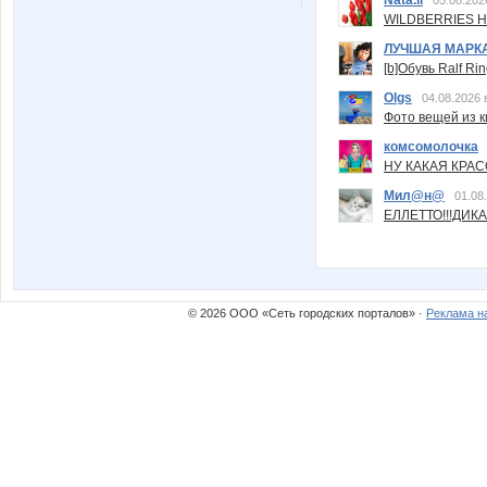
WILDBERRIES Н
ЛУЧШАЯ МАРК
[b]Обувь Ralf Ri
Olgs
04.08.2026 
Фото вещей из ки
комсомолочка
НУ КАКАЯ КРАСОТ
Мил@н@
01.08
ЕЛЛЕТТО!!!ДИК
© 2026 ООО «Сеть городских порталов» ·
Реклама н