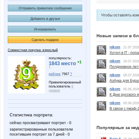
Отправить приватное сообщение
Чтобы оставлять ко
Добавить в друзья
Игнорировать
Новые записи в бл
Сделать подарок
nikom
21.07.202
Совместная покупка: взрослый
Хотел в IT - поп
популярность:
nikom
18.07.202
+1
1843 место
Полдневное лет
↑
рейтинг
7967
?
nikom
08.07.202
Азбука для Бура
Привилегированный
пользователь
9
nikom
05.06.202
уровня
К Дню русского 
nikom
05.06.202
В связи с пмэф-
Статистика портрета:
сейчас просматривают портрет - 0
Популярные за не
зарегистрированные пользователи
посетившие портрет за 7 дней - 0
Nata.li
05.08.202