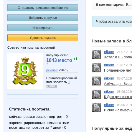
0 комментариев
. Ва
Отправить приватное сообщение
Добавить в друзья
Чтобы оставлять ко
Игнорировать
Сделать подарок
Новые записи в бл
Совместная покупка: взрослый
nikom
21.07.202
популярность:
Хотел в IT - поп
+1
1843 место
↑
nikom
18.07.202
рейтинг
7967
?
Полдневное лет
Привилегированный
nikom
08.07.202
пользователь
9
Азбука для Бура
уровня
nikom
05.06.202
К Дню русского 
nikom
05.06.202
Статистика портрета:
В связи с пмэф-
сейчас просматривают портрет - 0
зарегистрированные пользователи
посетившие портрет за 7 дней - 0
Популярные за не