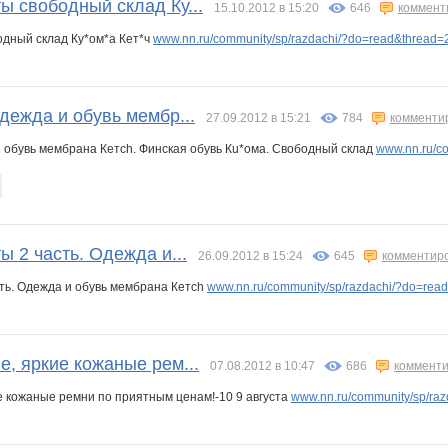
ы свободный склад Ку...
15.10.2012 в 15:20
646
коммент
дный склад Ку*ом*а Кет*ч
www.nn.ru/community/sp/razdachi/?do=read&thread
дежда и обувь мембр...
27.09.2012 в 15:21
784
комменти
и обувь мембрана Кетch. Финская обувь Кu*oма. Свободный склад
www.nn.ru/c
 2 часть. Одежда и...
26.09.2012 в 15:24
645
комментир
ть. Одежда и обувь мембрана Кетch
www.nn.ru/community/sp/razdachi/?do=re
, яркие кожаные рем...
07.08.2012 в 10:47
686
комменти
е кожаные ремни по приятным ценам!-10 9 августа
www.nn.ru/community/sp/ra