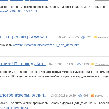
нажеры, эллиптические тренажеры, беговые дорожки для дома-2. Цены очень
/main/...7997303#77997303
ы за тренажеры www.n...
14.10.2013 в 17:05
726
коммен
ренажеры
www.nn.ru/community/sp/razda...i_dlya_doma.htm
ники! По поводу Кет...
04.10.2013 в 11:33
1493
2 коммен
о поводу Кетча: поставщик обещает отгрузку мне каждую неделю. Я с ними на
о и т.д. НО: я делаю все возможное чтобы получить товар, до зимы все придет
елотренажеры, эллип...
13.08.2013 в 16:49
698
комменти
нажеры, эллиптические тренажеры, беговые дорожки для дома. Цены - бросо
43&topic_id=71885833