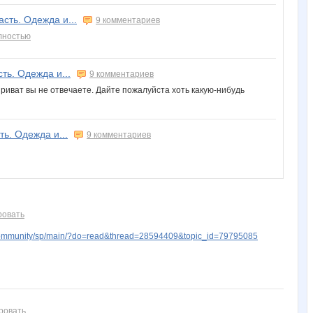
сть. Одежда и...
9 комментариев
лностью
ть. Одежда и...
9 комментариев
приват вы не отвечаете. Дайте пожалуйста хоть какую-нибудь
ь. Одежда и...
9 комментариев
ровать
ommunity/sp/main/?do=read&thread=28594409&topic_id=79795085
ровать