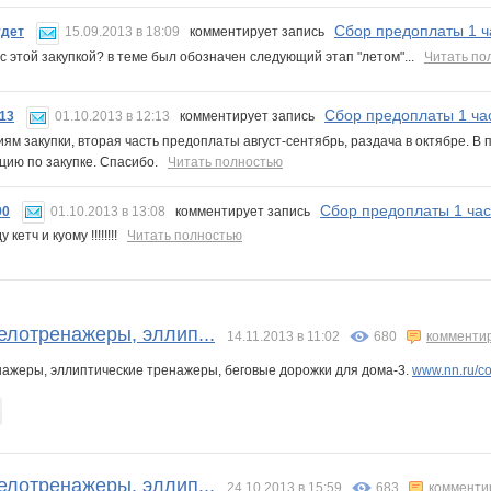
Сбор предоплаты 1 ча
удет
15.09.2013 в 18:09
комментирует запись
с с этой закупкой? в теме был обозначен следующий этап "летом"...
Читать по
Сбор предоплаты 1 час
13
01.10.2013 в 12:13
комментирует запись
иям закупки, вторая часть предоплаты август-сентябрь, раздача в октябре. В 
ию по закупке. Спасибо.
Читать полностью
Сбор предоплаты 1 част
90
01.10.2013 в 13:08
комментирует запись
 кетч и куому !!!!!!!!
Читать полностью
елотренажеры, эллип...
14.11.2013 в 11:02
680
комменти
нажеры, эллиптические тренажеры, беговые дорожки для дома-3.
www.nn.ru/c
елотренажеры, эллип...
24.10.2013 в 15:59
683
комменти