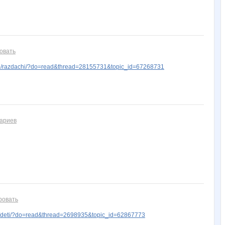
овать
p/razdachi/?do=read&thread=28155731&topic_id=67268731
тариев
ровать
/deti/?do=read&thread=2698935&topic_id=62867773