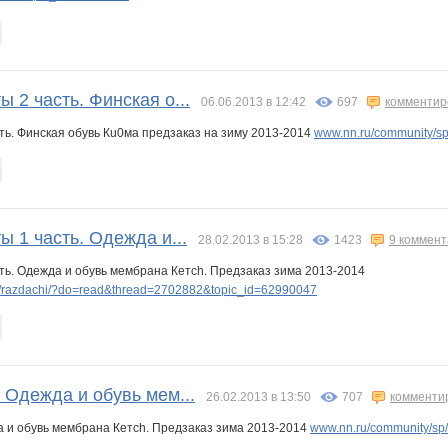
 2 часть. Финская о...
06.06.2013 в 12:42
697
комментир
ть. Финская обувь Кu0ма предзаказ на зиму 2013-2014
www.nn.ru/community/s
 1 часть. Одежда и...
28.02.2013 в 15:28
1423
9 коммен
ть. Одежда и обувь мембрана Кетch. Предзаказ зима 2013-2014
/razdachi/?do=read&thread=2702882&topic_id=62990047
 Одежда и обувь мем...
26.02.2013 в 13:50
707
комменти
а и обувь мембрана Кетch. Предзаказ зима 2013-2014
www.nn.ru/community/sp