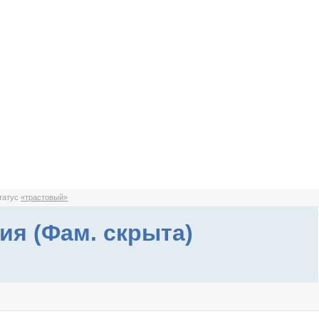
статус
«трастовый»
ия (Фам. скрыта)