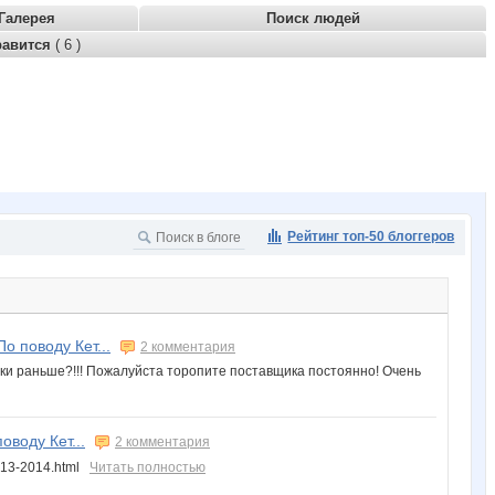
Галерея
Поиск людей
равится
( 6 )
Рейтинг топ-50 блоггеров
о поводу Кет...
2 комментария
аки раньше?!!! Пожалуйста торопите поставщика постоянно! Очень
оводу Кет...
2 комментария
2013-2014.html
Читать полностью