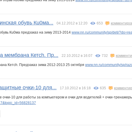
инская обувь Кu0ма...
04.12.2012 в 12:20
653
комментиро
 обувь Кu0ма предзаказ на зиму 2013-2014
www.nn.ru/community/sp/deti/?do=r
 мембрана Кетch. Пр...
22.10.2012 в 16:07
732
комменти
ана Кетch. Предзаказ зима 2012-2013 25 октября
www.nn.ru/community/sp/ra
ащитные очки-10 для...
17.10.2012 в 16:18
635
комментир
е очки-10 для работы за компьютером и очки для водителей + очки-тренажер
7&topic_id=56828137