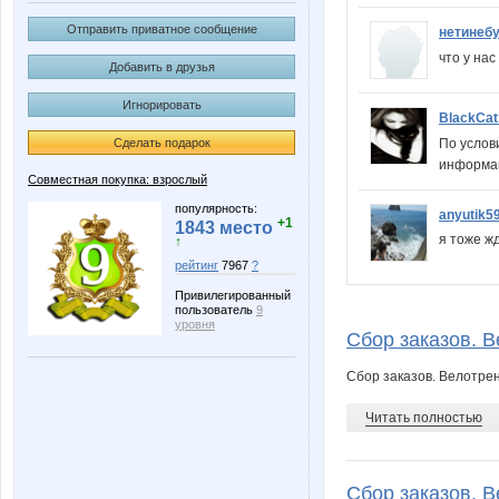
Отправить приватное сообщение
нетинеб
что у на
Добавить в друзья
Игнорировать
BlackCat
По услов
Сделать подарок
информац
Совместная покупка: взрослый
популярность:
anyutik5
+1
1843 место
я тоже жду
↑
рейтинг
7967
?
Привилегированный
пользователь
9
уровня
Сбор заказов. В
Сбор заказов. Велотре
Читать полностью
Сбор заказов. В