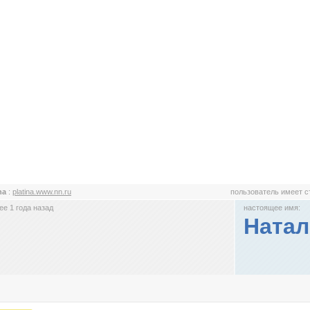
ina
:
platina.www.nn.ru
пользователь имеет 
е 1 года назад
настоящее имя:
Натал