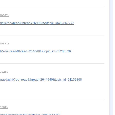
ровать
/deti/?do=read&thread=2698935&topic_id=62867773
ровать
eti/?do=read&thread=2646481&topic_id=61206526
овать
p/razdachi/?do=read&thread=2644940&topic_id=61159868
овать
=read&thread=2628780&topic_id=60673318