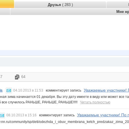
Друзья
( 283 )
Мне н
67
64
Уважаемые участники! П
is
04.10.2013 в 11:53
комментирует запись
ная зима начинается 01 декабря. Вы эту дату имеете в виду или может все т
б все случилось РАНЬШЕ, РАНЬШЕ, РАНЬШЕ!!!!!
Читать полностью
Уважаемые участники! По п
08.10.2013 в 15:16
комментирует запись
ww.nn.ru/community/sp/deti/odezhda_i_obuv_membrana_ketch_predzakaz_zima_