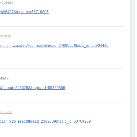
ировать
=2496407&topic_id=56718805
ровать
ommunity/sp/deti/?do=read&thread=2468095&topic_id=55904480
овать
ad&thread=2466293&topic_id=55850859
ровать
zdachi/?do=read&thread=2389839&topic_id=53764239