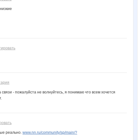
 низкие
тировать
тария
 связи - пожалуйста не волнуйтесь, я понимаю что всем хочется
.
ровать
вые реально.
www.nn.ru/community/sp/main/?