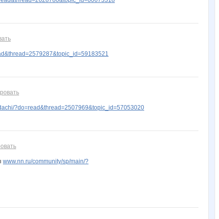
вать
ead&thread=2579287&topic_id=59183521
ровать
zdachi/?do=read&thread=2507969&topic_id=57053020
овать
ы
www.nn.ru/community/sp/main/?