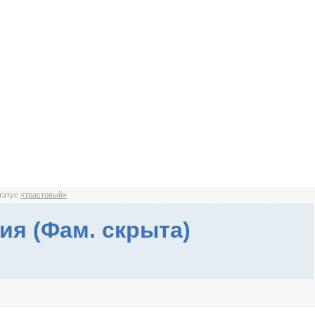
статус
«трастовый»
ия (Фам. скрыта)