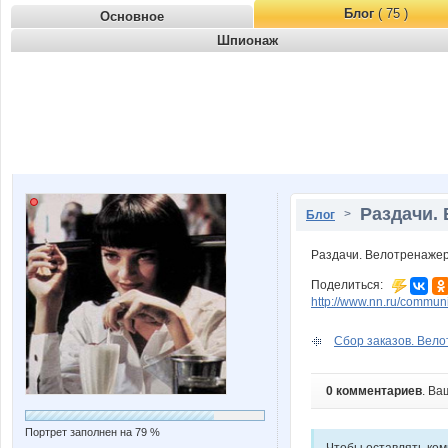
Блог
( 75 )
Основное
Шпионаж
Раздачи. 
>
Блог
Раздачи. Велотренажер
Поделиться:
http://www.nn.ru/commun
Сбор заказов. Вело
0 комментариев
. Ва
Портрет заполнен на 79 %