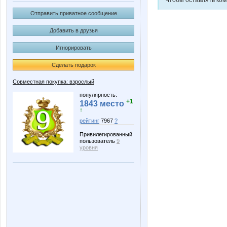
Чтобы оставлять ко
Отправить приватное сообщение
Добавить в друзья
Игнорировать
Сделать подарок
Совместная покупка: взрослый
популярность:
+1
1843 место
↑
рейтинг
7967
?
Привилегированный
пользователь
9
уровня