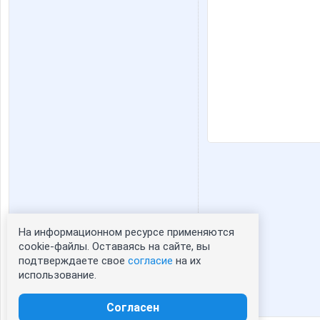
На информационном ресурсе применяются
Статистика портрета:
cookie-файлы. Оставаясь на сайте, вы
подтверждаете свое
согласие
на их
сейчас просматривают портрет - 0
использование.
зарегистрированные пользователи
посетившие портрет за 7 дней - 0
Согласен