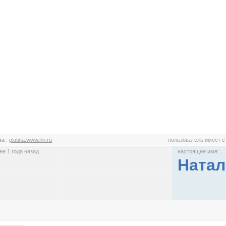
ina
:
platina.www.nn.ru
пользователь имеет 
е 1 года назад
настоящее имя:
Натал