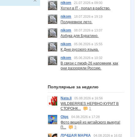
nikom
21.07.2026 в 09:00
Хотел в IT - попал в рабство.
nikom
18.07.2026 в 19:19
Полдневное лето.
nikom
08.07.2026 в 13:07
Азбука для Буратино.
nikom
05.06.2026 в 15:55
К Дню русского языка.
nikom
05.06.2026 в 10:32
В связи с пмэф-26 напомним, как
они раззоряли Россию.
Популярные за неделю
Nata.li
05.08.2026 в 16:56
WILDBERRIES НЕРВНО КУРИТ В
СТОРОНК...
1
Olgs
04.08.2026 в 17:28
Фото вещей из китайского выкупа!
П...
3
ЛУЧШАЯ МАРКА
04.08.2026 в 16:02