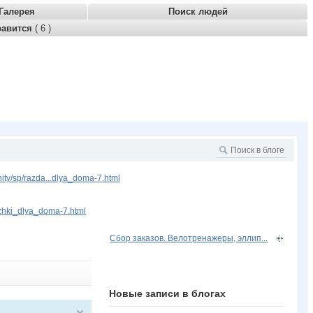
Галерея
Поиск людей
равится
( 6 )
ty/sp/razda...dlya_doma-7.html
ozhki_dlya_doma-7.html
Сбор заказов. Велотренажеры, эллип...
Новые записи в блогах