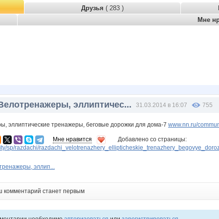
Друзья
( 283 )
Мне н
Велотренажеры, эллиптичес...
31.03.2014 в 16:07
755
ы, эллиптические тренажеры, беговые дорожки для дома-7
www.nn.ru/communi
Мне нравится
Добавлено со страницы:
ity/sp/razdachi/razdachi_velotrenazhery_ellipticheskie_trenazhery_begovye_dor
тренажеры, эллип...
ш комментарий станет первым