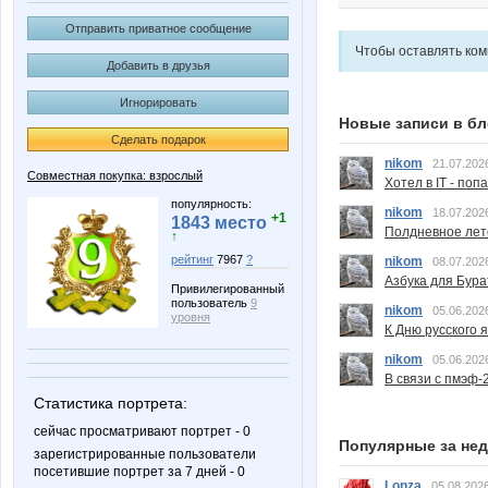
Отправить приватное сообщение
Чтобы оставлять ко
Добавить в друзья
Игнорировать
Новые записи в бл
Сделать подарок
nikom
21.07.202
Совместная покупка: взрослый
Хотел в IT - поп
популярность:
nikom
18.07.202
+1
1843 место
Полдневное лет
↑
рейтинг
7967
?
nikom
08.07.202
Азбука для Бура
Привилегированный
пользователь
9
nikom
05.06.202
уровня
К Дню русского 
nikom
05.06.202
В связи с пмэф-
Статистика портрета:
сейчас просматривают портрет - 0
Популярные за не
зарегистрированные пользователи
посетившие портрет за 7 дней - 0
Lonza
05.08.2026