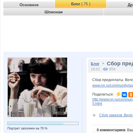
Блог
( 75 )
Основное
Др
Шпионаж
Сбор пре
>
Блог
16:01
654
Сбор предоплаты. Вело
www.nn.ru/community/sp/
Поделиться:
http://www.nn.ru/commun
5.html
Сбор заказов. Вело
Портрет заполнен на 79 %
0 комментариев
. Ва