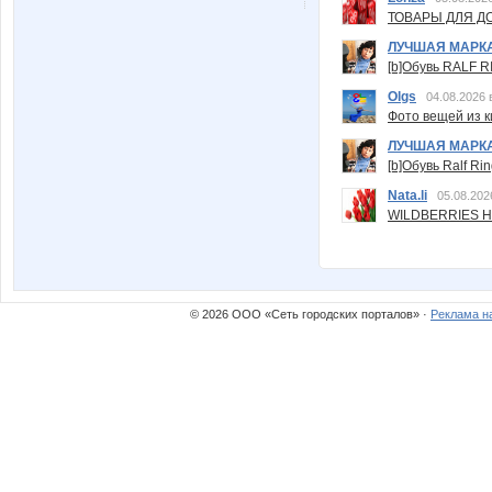
ТОВАРЫ ДЛЯ ДО
ЛУЧШАЯ МАРК
[b]Обувь RALF RI
Olgs
04.08.2026 
Фото вещей из ки
ЛУЧШАЯ МАРК
[b]Обувь Ralf Ri
Nata.li
05.08.202
WILDBERRIES Н
© 2026 ООО «Сеть городских порталов» ·
Реклама н